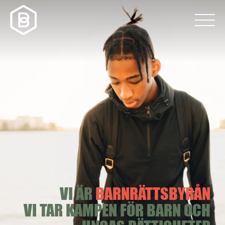
VI ÄR
BARNRÄTTSBYRÅN
VI TAR KAMPEN FÖR BARN OCH