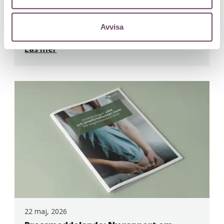
27 maj, 2026
100 förslag att förverkliga innan vi
Avvisa
sätter barn i fängelse
Läs mer
22 maj, 2026