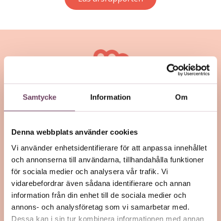
Samtycke
Information
Om
Stöd oss – swisha din gåva till 900 68
Denna webbplats använder cookies
00
Vi använder enhetsidentifierare för att anpassa innehållet
och annonserna till användarna, tillhandahålla funktioner
för sociala medier och analysera vår trafik. Vi
Bli månadsgivare
Ge en företagsgåva
vidarebefordrar även sådana identifierare och annan
information från din enhet till de sociala medier och
annons- och analysföretag som vi samarbetar med.
Dessa kan i sin tur kombinera informationen med annan