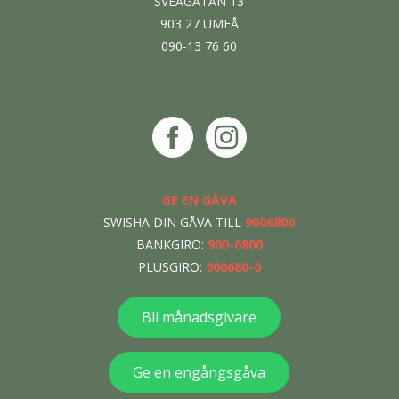
SVEAGATAN 13
903 27 UMEÅ
090-13 76 60
GE EN GÅVA
SWISHA DIN GÅVA TILL
9006800
BANKGIRO:
900-6800
PLUSGIRO:
900680-0
Bli månadsgivare
Ge en engångsgåva