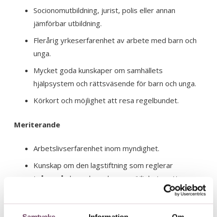
Socionomutbildning, jurist, polis eller annan
jämförbar utbildning.
Flerårig yrkeserfarenhet av arbete med barn och
unga.
Mycket goda kunskaper om samhällets
hjälpsystem och rättsväsende för barn och unga.
Körkort och möjlighet att resa regelbundet.
Meriterande
Arbetslivserfarenhet inom myndighet.
Kunskap om den lagstiftning som reglerar
tvångsvården och om barns möjligheter att
utkräva sina rättigheter.
Du som människa
Samtycke
Information
Om