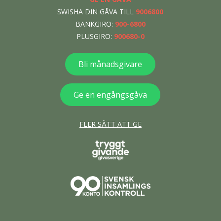
SWISHA DIN GÅVA TILL
9006800
BANKGIRO:
900-6800
PLUSGIRO:
900680-0
Bli månadsgivare
Ge en engångsgåva
FLER SÄTT ATT GE