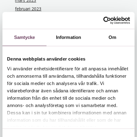
mars 2023
februari 2023
december 2022
november 2022
oktober 2022
Samtycke
Information
Om
september 2022
juli 2022
Denna webbplats använder cookies
juni 2022
maj 2022
Vi använder enhetsidentifierare för att anpassa innehållet
och annonserna till användarna, tillhandahålla funktioner
december 2021
för sociala medier och analysera vår trafik. Vi
november 2021
vidarebefordrar även sådana identifierare och annan
oktober 2021
information från din enhet till de sociala medier och
juni 2021
annons- och analysföretag som vi samarbetar med.
februari 2021
Dessa kan i sin tur kombinera informationen med annan
januari 2021
information som du har tillhandahållit eller som de har
samlat in när du har använt deras tjänster.
december 2020
S