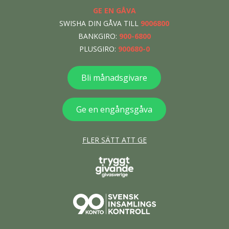
GE EN GÅVA
SWISHA DIN GÅVA TILL
9006800
BANKGIRO:
900-6800
PLUSGIRO:
900680-0
Bli månadsgivare
Ge en engångsgåva
FLER SÄTT ATT GE