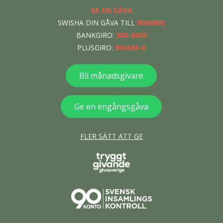
GE EN GÅVA
SWISHA DIN GÅVA TILL
9006800
BANKGIRO:
900-6800
PLUSGIRO:
900680-0
Bli månadsgivare
Ge en engångsgåva
FLER SÄTT ATT GE