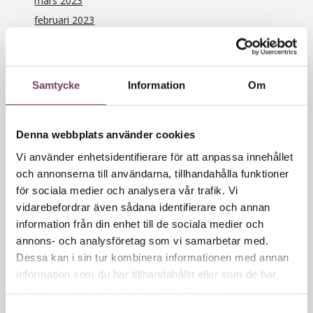
mars 2023
februari 2023
december 2022
november 2022
oktober 2022
Samtycke
Information
Om
september 2022
juli 2022
Denna webbplats använder cookies
juni 2022
maj 2022
Vi använder enhetsidentifierare för att anpassa innehållet
och annonserna till användarna, tillhandahålla funktioner
december 2021
för sociala medier och analysera vår trafik. Vi
november 2021
vidarebefordrar även sådana identifierare och annan
oktober 2021
information från din enhet till de sociala medier och
juni 2021
annons- och analysföretag som vi samarbetar med.
februari 2021
Dessa kan i sin tur kombinera informationen med annan
januari 2021
information som du har tillhandahållit eller som de har
samlat in när du har använt deras tjänster.
december 2020
S