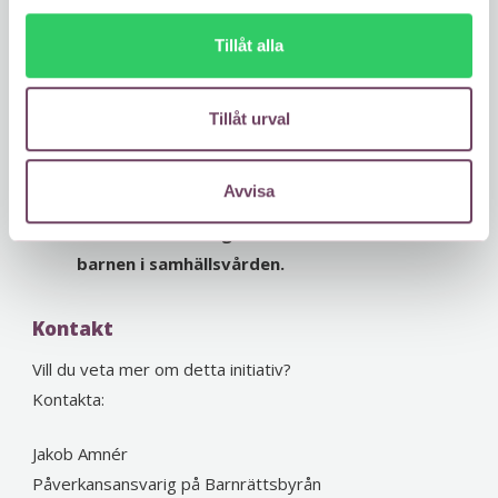
l
skadar tilltron till vuxenvärlden. Som kommun
Tillåt alla
har ni ett särskilt ansvar för de här barnen
och vi uppmanar er att säkerställa
tryggheten för barn placerade på sis, bland
Tillåt urval
annat genom socialsekreterares närvaro och
uppföljning.
Avvisa
Med dessa förslag tar ni ert ansvar för
barnen i samhällsvården.
Kontakt
Vill du veta mer om detta initiativ?
Kontakta:
Jakob Amnér
Påverkansansvarig på Barnrättsbyrån