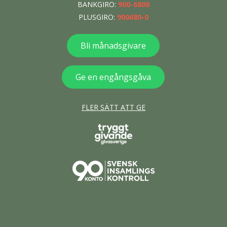
BANKGIRO:
900-6800
PLUSGIRO:
900680-0
Bli månadsgivare
Ge en engångsgåva
FLER SÄTT ATT GE