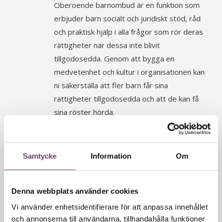
Oberoende barnombud är en funktion som
erbjuder barn socialt och juridiskt stöd, råd
och praktisk hjälp i alla frågor som rör deras
rättigheter när dessa inte blivit
tillgodosedda. Genom att bygga en
medvetenhet och kultur i organisationen kan
ni säkerställa att fler barn får sina
rättigheter tillgodosedda och att de kan få
sina röster hörda.
Inrätta ett forum för att ta del av
placerade barns erfarenheter och där
det finns behov, ge barnen möjlighet
Samtycke
Information
Om
till upprättelse
Barn och unga med erfarenhet av att vara
Denna webbplats använder cookies
placerade utanför det egna hemmet bär på
Vi använder enhetsidentifierare för att anpassa innehållet
viktiga erfarenheter av hur samhällsvården
och annonserna till användarna, tillhandahålla funktioner