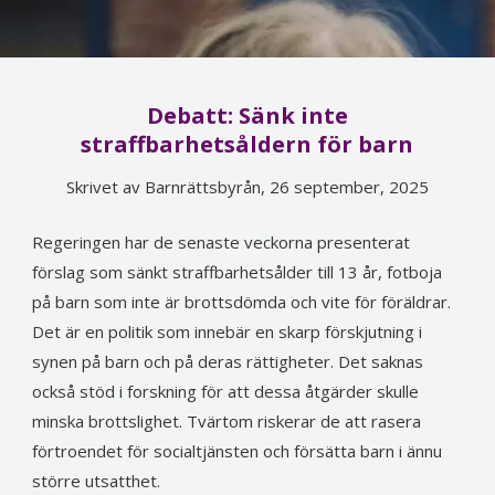
Debatt: Sänk inte
straffbarhetsåldern för barn
Skrivet av Barnrättsbyrån, 26 september, 2025
Regeringen har de senaste veckorna presenterat
förslag som sänkt straffbarhetsålder till 13 år, fotboja
på barn som inte är
brotts
dömda och vite för föräldrar.
Det är en politik som innebär en skarp förskjutning i
synen på barn
och på deras rättigheter
.
Det saknas
också
stöd i forskning för att dessa åtgärder skulle
minska brottslighet
.
T
värtom riskerar de att rasera
förtroendet för socialtjänsten och försätta barn i ännu
större utsatthet.