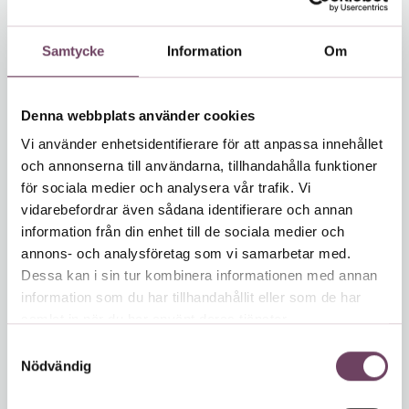
februari 2024
januari 2024
Samtycke
Information
Om
december 2023
november 2023
Denna webbplats använder cookies
september 2023
Vi använder enhetsidentifierare för att anpassa innehållet
augusti 2023
och annonserna till användarna, tillhandahålla funktioner
juli 2023
för sociala medier och analysera vår trafik. Vi
mars 2023
vidarebefordrar även sådana identifierare och annan
information från din enhet till de sociala medier och
februari 2023
annons- och analysföretag som vi samarbetar med.
december 2022
Dessa kan i sin tur kombinera informationen med annan
november 2022
information som du har tillhandahållit eller som de har
oktober 2022
samlat in när du har använt deras tjänster.
september 2022
S
Nödvändig
a
juli 2022
m
juni 2022