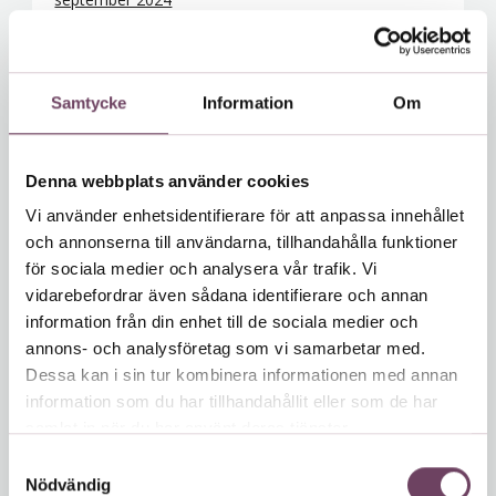
juni 2024
april 2024
februari 2024
Samtycke
Information
Om
januari 2024
december 2023
Denna webbplats använder cookies
november 2023
Vi använder enhetsidentifierare för att anpassa innehållet
september 2023
och annonserna till användarna, tillhandahålla funktioner
augusti 2023
för sociala medier och analysera vår trafik. Vi
vidarebefordrar även sådana identifierare och annan
juli 2023
information från din enhet till de sociala medier och
mars 2023
annons- och analysföretag som vi samarbetar med.
februari 2023
Dessa kan i sin tur kombinera informationen med annan
december 2022
information som du har tillhandahållit eller som de har
samlat in när du har använt deras tjänster.
november 2022
S
oktober 2022
Nödvändig
a